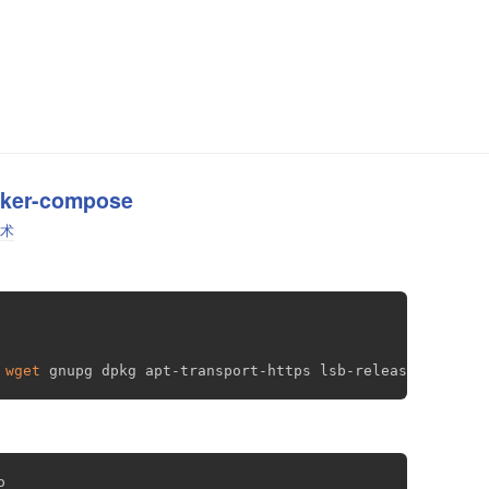
cker-compose
术
复制
wget
 gnupg dpkg apt-transport-https lsb-release ca-cert
复制
o