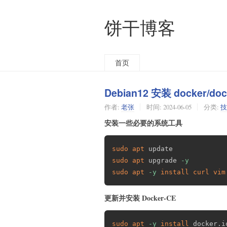
饼干博客
首页
Debian12 安装 docker/do
作者:
老张
时间:
2024-06-05
分类:
技
安装一些必要的系统工具
sudo
apt
sudo
apt
 upgrade 
-y
sudo
apt
-y
install
curl
vim
更新并安装 Docker-CE
sudo
apt
-y
install
 docker.i