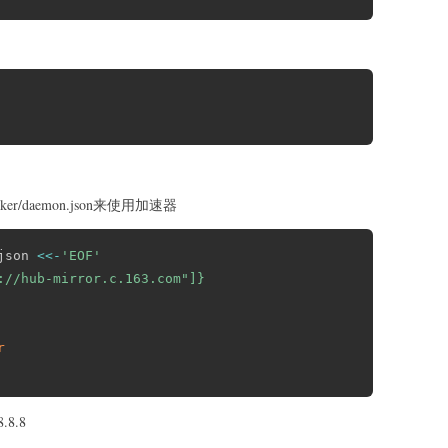
复制
er/daemon.json来使用加速器
复制
json 
<<-
'EOF'

://hub-mirror.c.163.com"]}

r
8.8