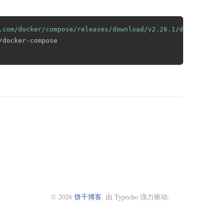
复制
.com/docker/compose/releases/download/v2.26.1/docker-com
© 2026
饼干博客
. 由 Typecho 强力驱动.